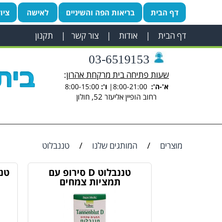
דף הבית
בריאות הפה והשיניים
לאישה
ציו
דף הבית
|
אודות
|
צור קשר
|
תקנון
03-6519153
שעות פתיחה בית מרקחת אהרון
:
א'-ה':
8:00-21:00|
ו':
8:00-15:00
רחוב הופיין אליעזר 52, חולון
מוצרים
/
המותגים שלנו
/
טננבלוט
טננבלוט D סירופ עם
טנ
תמציות צמחים