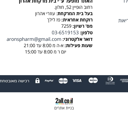
לד
האתר מופעל ע"י בית מרקחת אהרון
רחוב הופיין 52, חולון.
בעל בית המרקחת
: עוזרי אהרון
רוקחת אחראית:
פז לילך
יאות
מס' רשיון:
7259
03-6519153
טלפון:
aronspharm@gmail.com
דואר אלקטרוני:
שעות פעילות:
א-ה מ 8:00 עד 21:00
יום ו' מ 8:00 עד 15:00
בניית אתרים