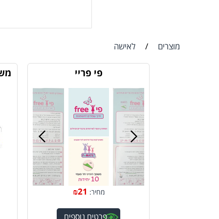
מוצרים
/
לאישה
פי פריי
משח
₪
21
מחיר:
פרטים נוספים