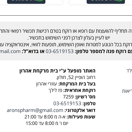
ה תחליף להוועצות עם רופא או רוקח בטרם רכישת תכשיר רפואי והתחל
יש לעיין בעלון לצרכן לפני השימוש בתכשיר.
וקח בכל הנוגע למטרות ואופן השימוש, תופעות לוואי, אינטראקציה ע
קח פנה למספר טלפון:
03-6519153
או בדוא”ל:
mail.com
לד
האתר מופעל ע"י בית מרקחת אהרון
רחוב הופיין 52, חולון.
בעל בית המרקחת
: עוזרי אהרון
רוקחת אחראית:
פז לילך
יאות
מס' רשיון:
7259
03-6519153
טלפון:
aronspharm@gmail.com
דואר אלקטרוני:
שעות פעילות:
א-ה מ 8:00 עד 21:00
יום ו' מ 8:00 עד 15:00