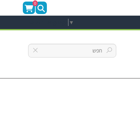
0
Select Language
▼