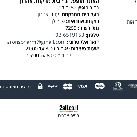
לד
האתר מופעל ע"י בית מרקחת אהרון
רחוב הופיין 52, חולון.
בעל בית המרקחת
: עוזרי אהרון
רוקחת אחראית:
פז לילך
יאות
מס' רשיון:
7259
03-6519153
טלפון:
aronspharm@gmail.com
דואר אלקטרוני:
שעות פעילות:
א-ה מ 8:00 עד 21:00
יום ו' מ 8:00 עד 15:00
בניית אתרים