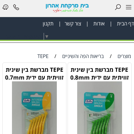
דף הבית
|
אודות
|
צור קשר
|
תקנון
דף
Select Language
▼
הבית
בריאות
מוצרים
/
בריאות הפה והשיניים
/
TEPE
הפה
TEPE מברשת בין שינית
TEPE מברשת בין שינית
והשיניים
זוויתית עם ידית 0.8mm
זוויתית עם ידית 0.7mm
לאישה
ציוד
רפואי