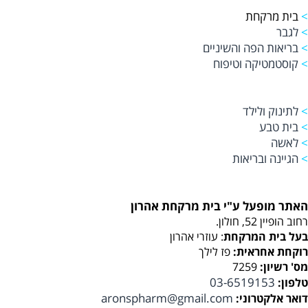
>
בית מרקחת
>
לגבר
>
בריאות הפה והשיניים
>
קוסטמטיקה וטיפוח
>
לתינוק ולילד
>
בית טבע
>
לאשה
>
הגיינה ובריאות
האתר מופעל ע"י בית מרקחת אהרון
רחוב הופיין 52, חולון.
בעל בית המרקחת
: עוזרי אהרון
רוקחת אחראית:
פז לילך
מס' רשיון:
7259
03-6519153
טלפון:
aronspharm@gmail.com
דואר אלקטרוני: