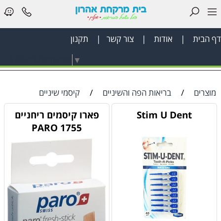
דף הבית
|
אודות
|
צור קשר
|
תקנון
דף
Select Language
▼
הבית
בריאות
מוצרים
/
בריאות הפה והשיניים
/
קיסמי שיניים
הפה
Stim U Dent
פארו קיסמים ריחניים
והשיניים
1755 PARO
לאישה
ציוד
רפואי