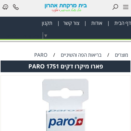
דף הבית
|
אודות
|
צור קשר
|
תקנון
דף
Select Language
▼
הבית
בריאות
מוצרים
/
בריאות הפה והשיניים
/
PARO
הפה
פארו מיקרו דקים 1751 PARO
והשיניים
לאישה
ציוד
רפואי