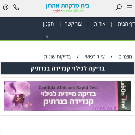
דף הבית
|
אודות
|
צור קשר
|
תקנון
דף
Select Language
▼
הבית
בריאות
מוצרים
/
ציוד רפואי
/
בדיקות שונות
הפה
בדיקה לגילוי קנדידה בנרתיק
והשיניים
לאישה
ציוד
רפואי