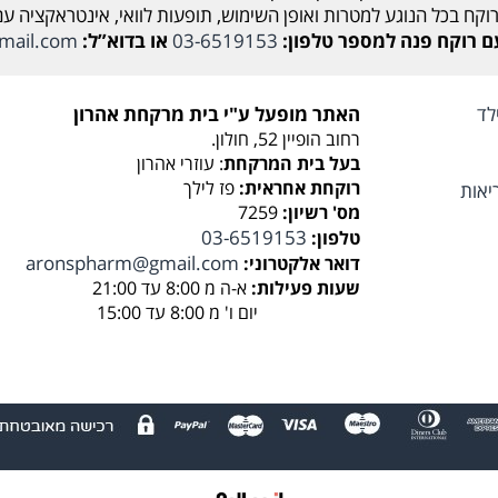
וקח בכל הנוגע למטרות ואופן השימוש, תופעות לוואי, אינטראקציה ע
קח פנה למספר טלפון:
03-6519153
או בדוא”ל:
mail.com
לד
האתר מופעל ע"י בית מרקחת אהרון
רחוב הופיין 52, חולון.
בעל בית המרקחת
: עוזרי אהרון
רוקחת אחראית:
פז לילך
יאות
מס' רשיון:
7259
03-6519153
טלפון:
aronspharm@gmail.com
דואר אלקטרוני:
שעות פעילות:
א-ה מ 8:00 עד 21:00
יום ו' מ 8:00 עד 15:00