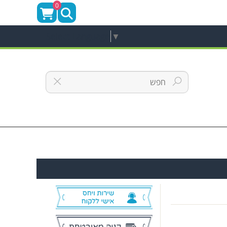
0
Select Language
▼