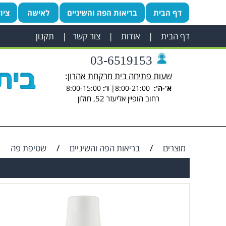
דף הבית
בריאות הפה והשיניים
לאישה
ציו
דף הבית
|
אודות
|
צור קשר
|
תקנון
03-6519153
שעות פתיחה בית מרקחת אהרון
:
א'-ה':
8:00-21:00|
ו':
8:00-15:00
רחוב הופיין אליעזר 52, חולון
מוצרים
/
בריאות הפה והשיניים
/
שטיפת פה