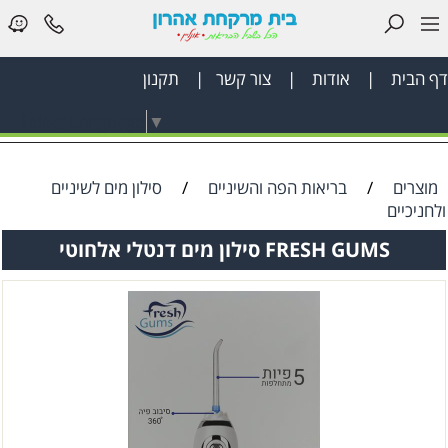
דף הבית
|
אודות
|
צור קשר
|
תקנון
דף
Select Language
▼
הבית
בריאות
מוצרים
/
בריאות הפה והשיניים
/
סילון מים לשיניים
הפה
ולחניכיים
FRESH GUMS סילון מים דנטלי אלחוטי
והשיניים
לאישה
ציוד
רפואי