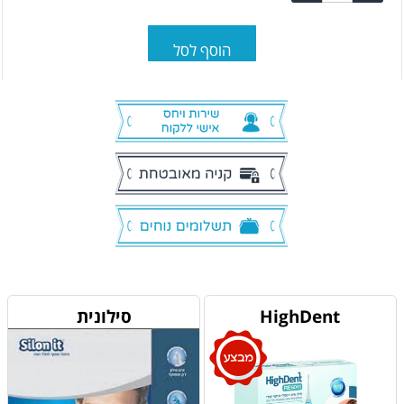
הוסף לסל
מוצרים דומים
HighDent
סילונית