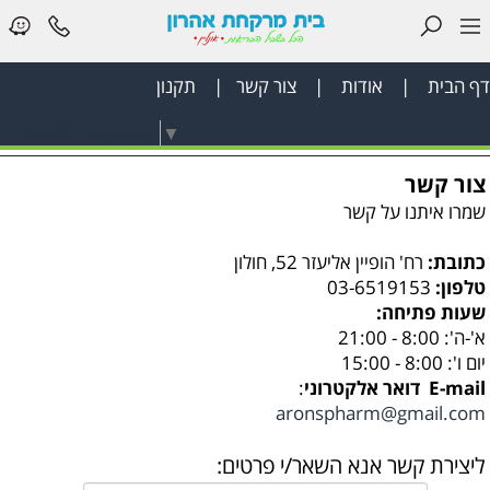
דף הבית
|
אודות
|
צור קשר
|
תקנון
דף
Select Language
▼
הבית
צור קשר
בריאות
שמרו איתנו על קשר
הפה
כתובת:
רח' הופיין אליעזר 52, חולון
והשיניים
טלפון:
03-6519153
שעות פתיחה:
לאישה
א'-ה': 8:00 - 21:00
יום ו': 8:00 - 15:00
ציוד
E-mail דואר אלקטרוני
:
aronspharm@gmail.com
רפואי
ליצירת קשר אנא השאר/י פרטים: